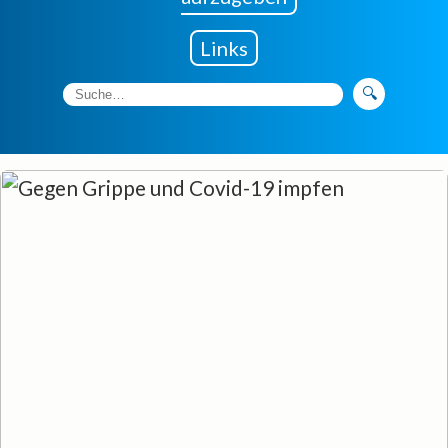
Links
🔍