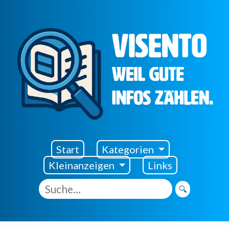
Visento Startseite
Start
Kategorien
Kleinanzeigen
Links
🔍