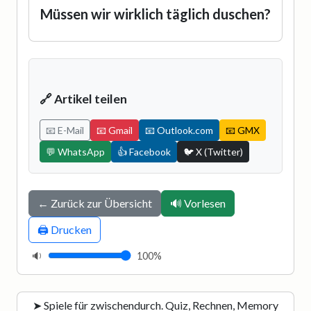
Müssen wir wirklich täglich duschen?
🔗 Artikel teilen
📧 E-Mail
📧 Gmail
📧 Outlook.com
📧 GMX
💬 WhatsApp
👍 Facebook
🐦 X (Twitter)
← Zurück zur Übersicht
🔊 Vorlesen
🖨️ Drucken
🔉
100%
➤ Spiele für zwischendurch. Quiz, Rechnen, Memory