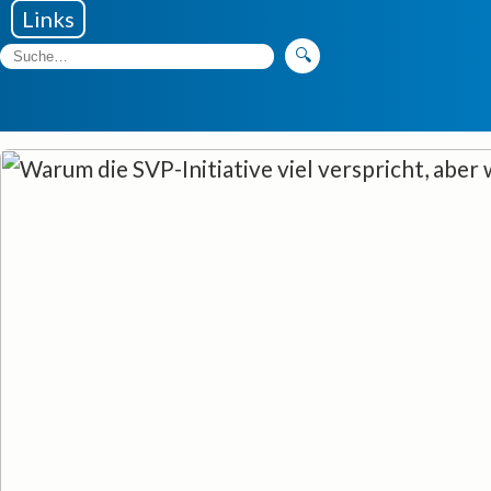
Links
🔍