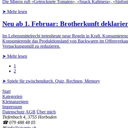
Die Migros ruft «Getrocknete Tomaten», «Snack Kalimera», «Sinfoni
➤ Mehr lesen
Neu ab 1. Februar: Brotherkunft deklarie
Im Lebensmittelrecht tretenheute neue Regeln in Kraft. Konsumieren
Konsumierende das Produktionsland von Backwaren im Offenverkauf s
Verpackungsmüll zu reduzieren.
➤ Mehr lesen
1
2
➤ Spiele für zwischendurch. Quiz, Rechnen, Memory
Start
Kategorien
Kleinanzeigen
Impressum
Datenschutz
AGB
Über mich
Tiefenbach 4, 3755 Horboden
☎ 079 488 48 05
✉
info@visento.ch