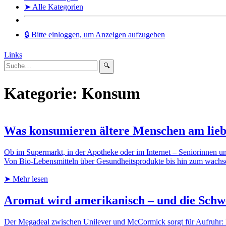
➤ Alle Kategorien
🔒 Bitte einloggen, um Anzeigen aufzugeben
Links
🔍
Kategorie: Konsum
Was konsumieren ältere Menschen am lieb
Ob im Supermarkt, in der Apotheke oder im Internet – Seniorinnen u
Von Bio-Lebensmitteln über Gesundheitsprodukte bis hin zum wachs
➤ Mehr lesen
Aromat wird amerikanisch – und die Schwe
Der Megadeal zwischen Unilever und McCormick sorgt für Aufruhr: M