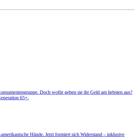
 Konsumentengruppe. Doch wofür geben sie ihr Geld am liebsten aus?
eneration 65+.
erikanische Hände. Jetzt formiert sich Widerstand – inklusive