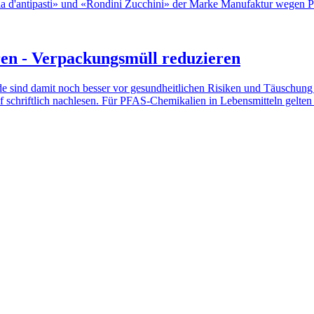
a d'antipasti» und «Rondini Zucchini» der Marke Manufaktur wegen Pe
ren - Verpackungsmüll reduzieren
de sind damit noch besser vor gesundheitlichen Risiken und Täuschung
chriftlich nachlesen. Für PFAS-Chemikalien in Lebensmitteln gelten 