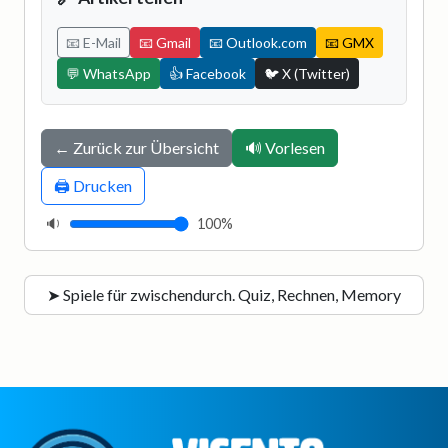
📧 E-Mail
📧 Gmail
📧 Outlook.com
📧 GMX
💬 WhatsApp
👍 Facebook
🐦 X (Twitter)
← Zurück zur Übersicht
🔊 Vorlesen
🖨️ Drucken
🔉
100%
➤ Spiele für zwischendurch. Quiz, Rechnen, Memory