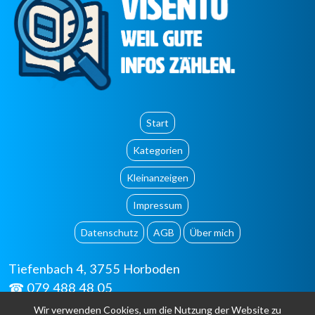
Start
Kategorien
Kleinanzeigen
Impressum
Datenschutz
AGB
Über mich
Tiefenbach 4, 3755 Horboden
☎ 079 488 48 05
✉
info@visento.ch
Wir verwenden Cookies, um die Nutzung der Website zu