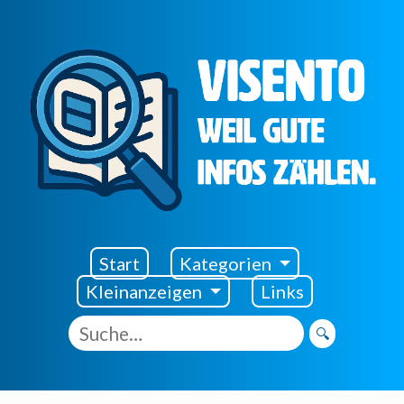
Visento Startseite
Start
Kategorien
Kleinanzeigen
Links
🔍