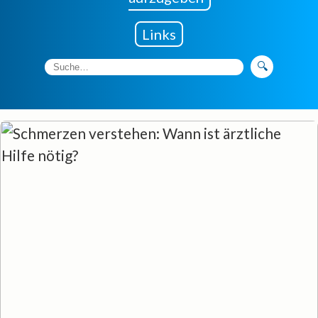
Links
🔍