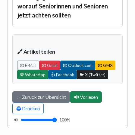
worauf Seniorinnen und Senioren
jetzt achten sollten
🔗 Artikel teilen
📧 E-Mail
📧 Gmail
📧 Outlook.com
📧 GMX
💬 WhatsApp
👍 Facebook
🐦 X (Twitter)
← Zurück zur Übersicht
🔊 Vorlesen
🖨️ Drucken
🔉
100%