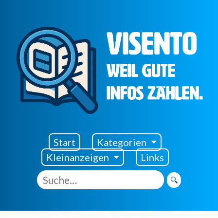
Visento Startseite
Start
Kategorien
Kleinanzeigen
Links
🔍