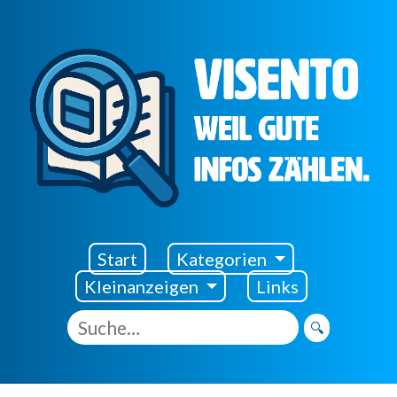
Visento Startseite
Start
Kategorien
Kleinanzeigen
Links
🔍