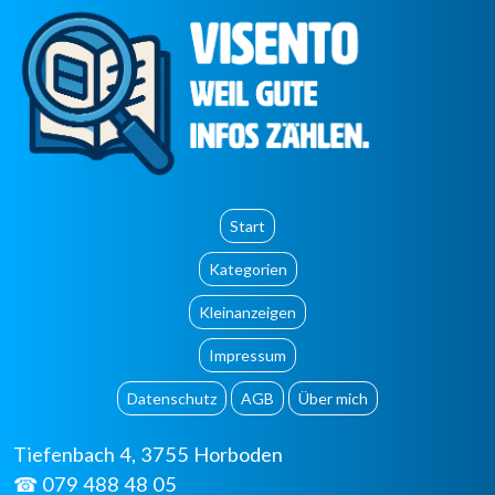
Start
Kategorien
Kleinanzeigen
Impressum
Datenschutz
AGB
Über mich
Tiefenbach 4, 3755 Horboden
☎ 079 488 48 05