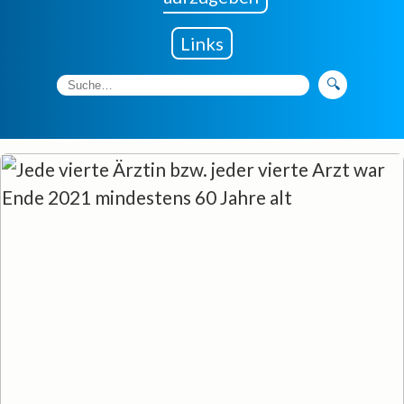
Links
🔍