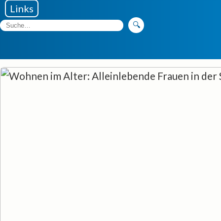
Links
🔍