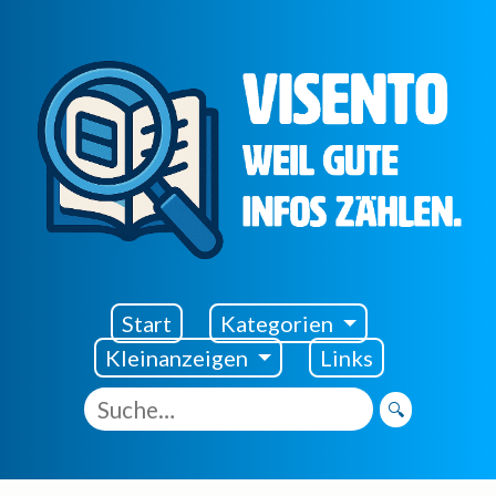
Visento Startseite
Start
Kategorien
Kleinanzeigen
Links
🔍