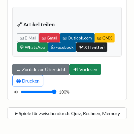
🔗 Artikel teilen
📧 E-Mail
📧 Gmail
📧 Outlook.com
📧 GMX
💬 WhatsApp
👍 Facebook
🐦 X (Twitter)
← Zurück zur Übersicht
🔊 Vorlesen
🖨️ Drucken
🔉
100%
➤ Spiele für zwischendurch. Quiz, Rechnen, Memory